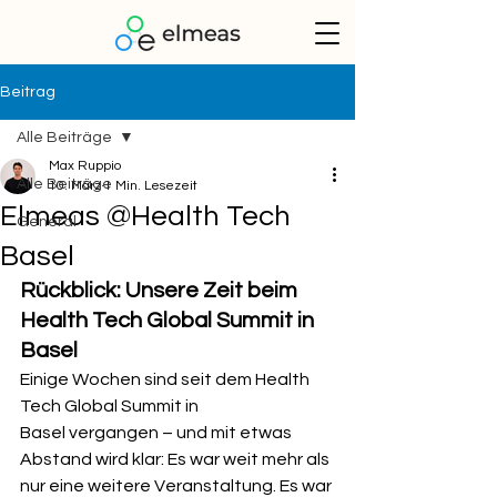
Beitrag
Alle Beiträge
Max Ruppio
Alle Beiträge
10. März
1 Min. Lesezeit
Elmeas @Health Tech
General
Basel
Rückblick: Unsere Zeit beim 
Health Tech Global Summit in 
Basel
Einige Wochen sind seit dem Health 
Tech Global Summit in 
Basel vergangen – und mit etwas 
Abstand wird klar: Es war weit mehr als 
nur eine weitere Veranstaltung. Es war 