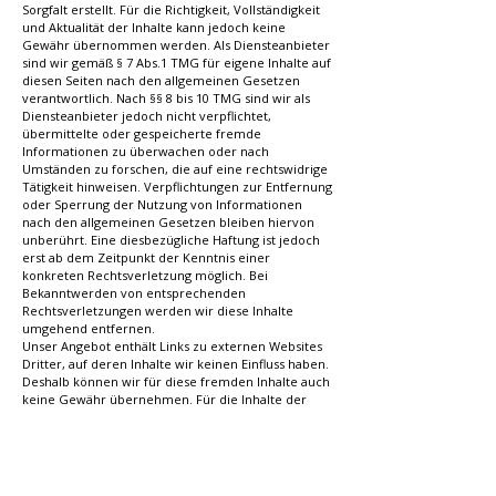
Sorgfalt erstellt. Für die Richtigkeit, Vollständigkeit
und Aktualität der Inhalte kann jedoch keine
Gewähr übernommen werden. Als Diensteanbieter
sind wir gemäß § 7 Abs.1 TMG für eigene Inhalte auf
diesen Seiten nach den allgemeinen Gesetzen
verantwortlich. Nach §§ 8 bis 10 TMG sind wir als
Diensteanbieter jedoch nicht verpflichtet,
übermittelte oder gespeicherte fremde
Informationen zu überwachen oder nach
Umständen zu forschen, die auf eine rechtswidrige
Tätigkeit hinweisen. Verpflichtungen zur Entfernung
oder Sperrung der Nutzung von Informationen
nach den allgemeinen Gesetzen bleiben hiervon
unberührt. Eine diesbezügliche Haftung ist jedoch
erst ab dem Zeitpunkt der Kenntnis einer
konkreten Rechtsverletzung möglich. Bei
Bekanntwerden von entsprechenden
Rechtsverletzungen werden wir diese Inhalte
umgehend entfernen.
Unser Angebot enthält Links zu externen Websites
Dritter, auf deren Inhalte wir keinen Einfluss haben.
Deshalb können wir für diese fremden Inhalte auch
keine Gewähr übernehmen. Für die Inhalte der
verlinkten Seiten ist stets der jeweilige Anbieter
oder Betreiber der Seiten verantwortlich. Die
verlinkten Seiten wurden zum Zeitpunkt der
Verlinkung auf mögliche Rechtsverstöße überprüft.
Rechtswidrige Inhalte waren zum Zeitpunkt der