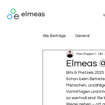
S
Alle Beiträge
General
Max Ruppio
1. Okt.
Elmeas @
Bits & Pretzels 2025 
Schon beim Betrete
Menschen, unzählige
Vormittagen und int
so wertvoll sind. S
Wege gehen – oft au