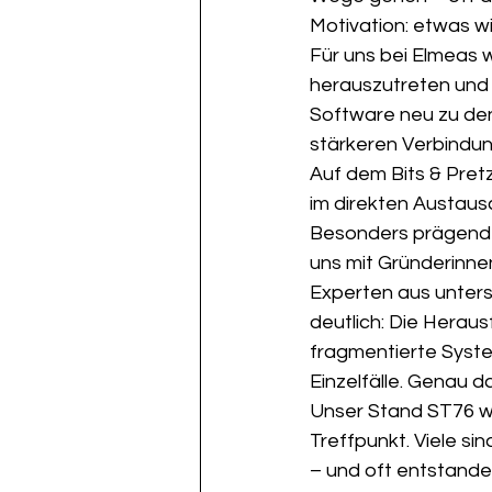
Motivation: etwas wi
Für uns bei Elmeas 
herauszutreten und u
Software neu zu den
stärkeren Verbindun
Auf dem Bits & Pretz
im direkten Austaus
Besonders prägend w
uns mit Gründerinne
Experten aus unters
deutlich: Die Herau
fragmentierte Syste
Einzelfälle. Genau d
Unser Stand ST76 wu
Treffpunkt. Viele si
– und oft entstande