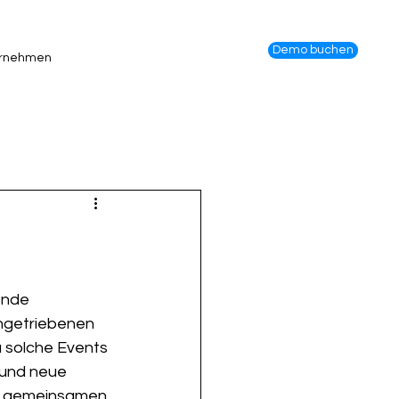
Demo buchen
rnehmen
ende 
ngetriebenen 
 solche Events 
 und neue 
er gemeinsamen 