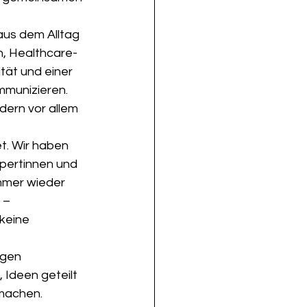
aus dem Alltag 
n, Healthcare-
tät und einer 
munizieren. 
dern vor allem 
t. Wir haben 
pertinnen und 
mmer wieder 
 – 
keine 
igen 
 Ideen geteilt 
machen. 