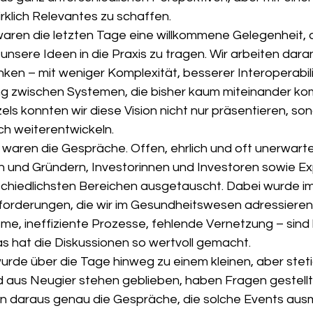
rklich Relevantes zu schaffen.
waren die letzten Tage eine willkommene Gelegenheit, 
nsere Ideen in die Praxis zu tragen. Wir arbeiten dara
ken – mit weniger Komplexität, besserer Interoperabili
g zwischen Systemen, die bisher kaum miteinander kom
els konnten wir diese Vision nicht nur präsentieren, son
ch weiterentwickeln.
aren die Gespräche. Offen, ehrlich und oft unerwarte
n und Gründern, Investorinnen und Investoren sowie Ex
chiedlichsten Bereichen ausgetauscht. Dabei wurde i
sforderungen, die wir im Gesundheitswesen adressieren
me, ineffiziente Prozesse, fehlende Vernetzung – sind 
as hat die Diskussionen so wertvoll gemacht.
rde über die Tage hinweg zu einem kleinen, aber stet
nd aus Neugier stehen geblieben, haben Fragen gestellt,
n daraus genau die Gespräche, die solche Events aus