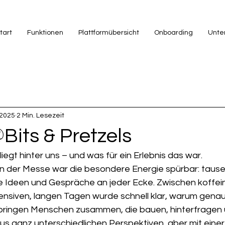
tart
Funktionen
Plattformübersicht
Onboarding
Unte
 2025
2 Min. Lesezeit
Bits & Pretzels
liegt hinter uns – und was für ein Erlebnis das war.
n der Messe war die besondere Energie spürbar: taus
 Ideen und Gespräche an jeder Ecke. Zwischen koffei
ensiven, langen Tagen wurde schnell klar, warum genau
ie bringen Menschen zusammen, die bauen, hinterfragen
s ganz unterschiedlichen Perspektiven, aber mit ein