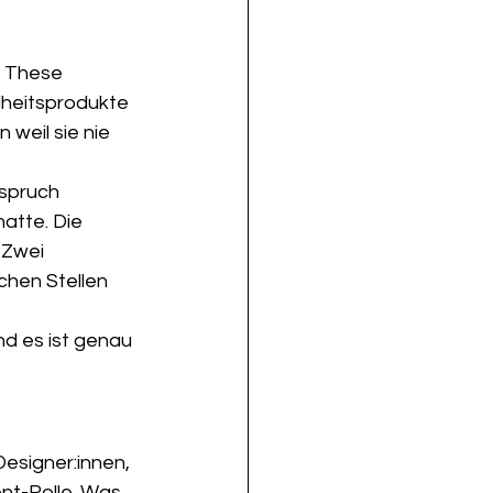
 These 
dheitsprodukte 
 weil sie nie 
spruch 
atte. Die 
 Zwei 
chen Stellen 
nd es ist genau 
esigner:innen, 
nt-Rolle. Was 