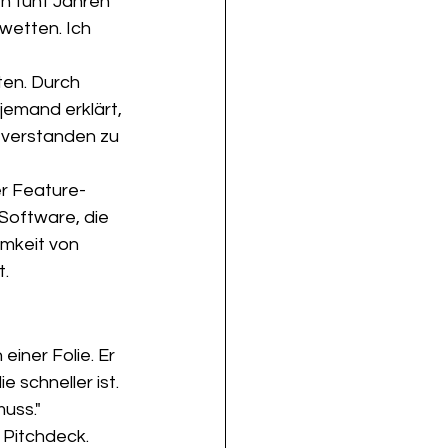
 fünf Jahren 
etten. Ich 
en. Durch 
emand erklärt, 
 verstanden zu 
er Feature-
 Software, die 
amkeit von 
t.
iner Folie. Er 
 schneller ist. 
uss."
m Pitchdeck.