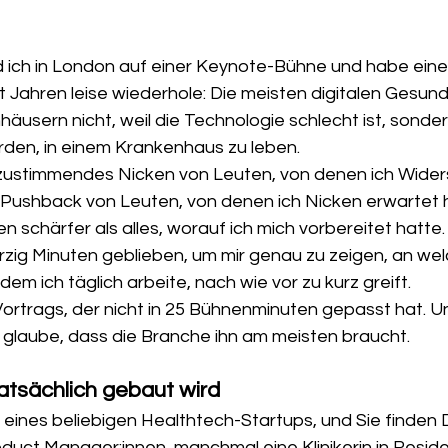
 ich in London auf einer Keynote-Bühne und habe eine
eit Jahren leise wiederhole: Die meisten digitalen Gesun
äusern nicht, weil die Technologie schlecht ist, sondern
den, in einem Krankenhaus zu leben.
zustimmendes Nicken von Leuten, von denen ich Wider
 Pushback von Leuten, von denen ich Nicken erwartet h
schärfer als alles, worauf ich mich vorbereitet hatte.
ierzig Minuten geblieben, um mir genau zu zeigen, an wel
dem ich täglich arbeite, nach wie vor zu kurz greift.
 Vortrags, der nicht in 25 Bühnenminuten gepasst hat. U
h glaube, dass die Branche ihn am meisten braucht.
atsächlich gebaut wird
eines beliebigen Healthtech-Startups, und Sie finden D
oduct Manager:innen, manchmal eine Klinikerin in Reside