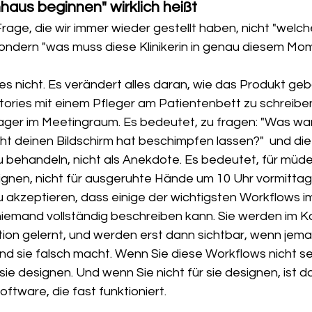
aus beginnen" wirklich heißt
rage, die wir immer wieder gestellt haben, nicht "welc
 sondern "was muss diese Klinikerin in genau diesem Mo
t es nicht. Es verändert alles daran, wie das Produkt geb
ories mit einem Pfleger am Patientenbett zu schreiben,
er im Meetingraum. Es bedeutet, zu fragen: "Was war
ht deinen Bildschirm hat beschimpfen lassen?"  und die
behandeln, nicht als Anekdote. Es bedeutet, für müd
gnen, nicht für ausgeruhte Hände um 10 Uhr vormittag
 akzeptieren, dass einige der wichtigsten Workflows 
 niemand vollständig beschreiben kann. Sie werden im K
tion gelernt, und werden erst dann sichtbar, wenn jem
nd sie falsch macht. Wenn Sie diese Workflows nicht s
 sie designen. Und wenn Sie nicht für sie designen, ist 
ftware, die fast funktioniert.