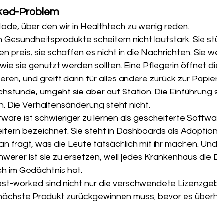
ked-Problem
Mode, über den wir in Healthtech zu wenig reden.
n Gesundheitsprodukte scheitern nicht lautstark. Sie stü
n preis, sie schaffen es nicht in die Nachrichten. Sie 
 wie sie genutzt werden sollten. Eine Pflegerin öffnet d
en, und greift dann für alles andere zurück zur Papiera
echstunde, umgeht sie aber auf Station. Die Einführung
ch. Die Verhaltensänderung steht nicht.
are ist schwieriger zu lernen als gescheiterte Softwar
itern bezeichnet. Sie steht in Dashboards als Adoption
an fragt, was die Leute tatsächlich mit ihr machen. Und 
hwerer ist sie zu ersetzen, weil jedes Krankenhaus die 
ch im Gedächtnis hat.
st-worked sind nicht nur die verschwendete Lizenzgebü
 nächste Produkt zurückgewinnen muss, bevor es über