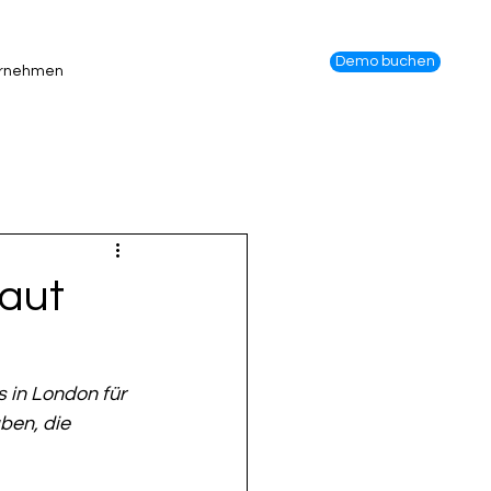
Demo buchen
rnehmen
baut
 in London für 
ben, die 