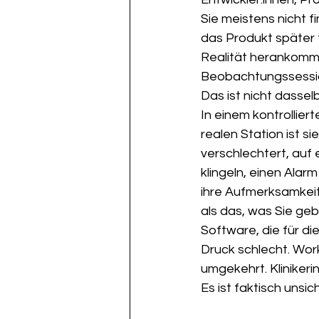
Sie meistens nicht 
das Produkt später 
Realität herankommen
Beobachtungssession
Das ist nicht dasselb
In einem kontrolliert
realen Station ist s
verschlechtert, auf e
klingeln, einen Alar
ihre Aufmerksamkeit 
als das, was Sie ge
Software, die für d
Druck schlecht. Wor
umgekehrt. Klinikeri
Es ist faktisch unsic