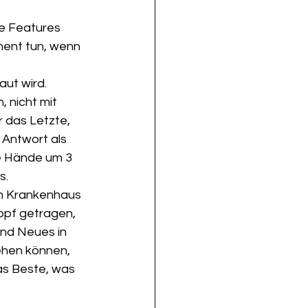
he Features 
ment tun, wenn 
aut wird.
 nicht mit 
 das Letzte, 
 Antwort als 
e Hände um 3 
s.
im Krankenhaus 
opf getragen, 
and Neues in 
ehen können, 
das Beste, was 