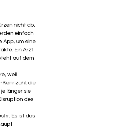
rzen nicht ab, 
werden einfach 
ie App, um eine 
kte. Ein Arzt 
 steht auf dem 
e, weil 
-Kennzahl, die 
je länger sie 
Disruption des 
hr. Es ist das 
haupt 