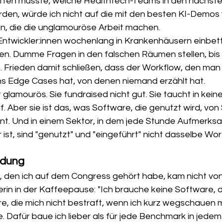
tten müsste, welche Healthtech-Teams in den nächsten
n, würde ich nicht auf die mit den besten KI-Demos w
n, die die unglamouröse Arbeit machen.
Entwickler:innen wochenlang in Krankenhäusern einbett
en. Dumme Fragen in den falschen Räumen stellen, bis j
t. Frieden damit schließen, dass der Workflow, den man
s Edge Cases hat, von denen niemand erzählt hat.
t glamourös. Sie fundraised nicht gut. Sie taucht in kein
f. Aber sie ist das, was Software, die genutzt wird, von
nnt. Und in einem Sektor, in dem jede Stunde Aufmerks
 ist, sind "genutzt" und "eingeführt" nicht dasselbe Wor
adung
z, den ich auf dem Congress gehört habe, kam nicht von e
rin in der Kaffeepause: "Ich brauche keine Software, die
e, die mich nicht bestraft, wenn ich kurz wegschauen m
e. Dafür baue ich lieber als für jede Benchmark in jede