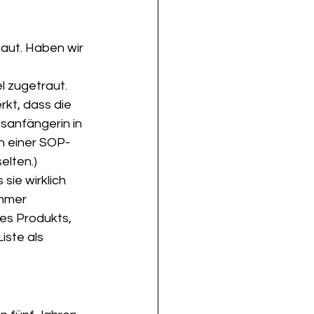
haut. Haben wir 
l zugetraut. 
rkt, dass die 
fsanfängerin in 
n einer SOP-
elten.)
sie wirklich 
immer 
des Produkts, 
ste als 