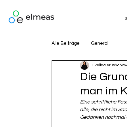
S
Alle Beiträge
General
Evelina Arushanov
Die Grun
man im 
Eine schriftliche Fa
alle, die nicht im S
Gedanken nochmal a