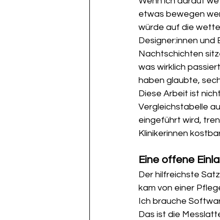
Wenn ich darauf we
etwas bewegen werde
würde auf die wette
Designer:innen und 
Nachtschichten sitz
was wirklich passier
haben glaubte, sech
Diese Arbeit ist nich
Vergleichstabelle au
eingeführt wird, tre
Klinikerinnen kostbar
Eine offene Einl
Der hilfreichste Sat
kam von einer Pflege
Ich brauche Softwar
Das ist die Messlatt