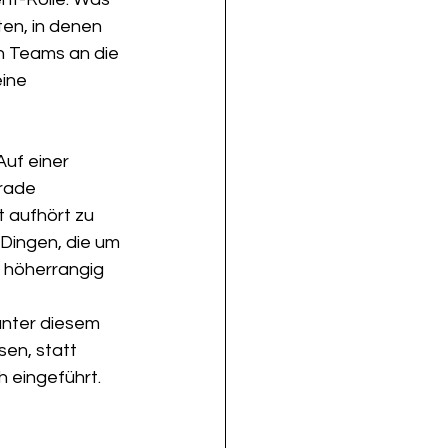
en, in denen 
n Teams an die 
ine 
Auf einer 
erade 
t aufhört zu 
 Dingen, die um 
d höherrangig 
unter diesem 
en, statt 
 eingeführt. 